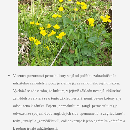
V centru pozornosti permakultury stojí od počátku zahradničení a
udržitelné zemědělství, což je zřejmé již ze samotného jejího názvu.
Vychází se zde z toho, že kultura, v jejímž základu nestojí udržitelné
zemědělství a která se o tento základ nestará, nemá pevné kořeny a je
odsouzena k zániku. Pojem „permakultura“ (angl. permaculture) je
odvozen ze spojení dvou anglických slov „permanent“ a „agriculture“,
tedy „trvalý“ a „zemědělství“, což odkazuje k jeho agrárním kořenům a
k pojmu trvalé udržitelnosti.