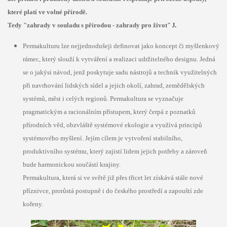
které platí ve volné přírodě.
Tedy "zahrady v souladu s přírodou - zahrady pro život"
J
.
Permakulturu l
ze nejjednodušeji definovat jako koncept či myšlenkový
rámec, který slouží k vytváření a realizaci udržitelného designu. Jedná
se o jakýsi návod, jenž poskytuje sadu nástrojů a technik využitelných
při navrhování lidských sídel a jejich okolí, zahrad, zemědělských
systémů, měst i celých regionů. Permakultura se vyznačuje
pragmatickým a racionálním přístupem, který čerpá z poznatků
přírodních věd, obzvláště systémové ekologie a využívá principů
systémového myšlení. Jejím cílem je vytvoření stabilního,
produktivního systému, který zajistí lidem jejich potřeby a zároveň
bude harmonickou součástí krajiny.
Permakultura, která si ve světě již přes třicet let získává stále nové
příznivce, prorůstá postupně i do českého prostředí a zapouští zde
kořeny.