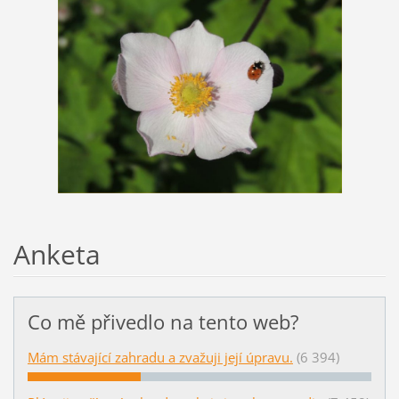
Anketa
Co mě přivedlo na tento web?
Mám stávající zahradu a zvažuji její úpravu.
(6 394)