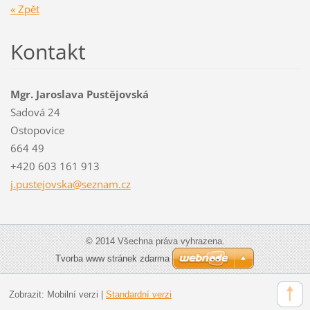
« Zpět
Kontakt
Mgr. Jaroslava Pustějovská
Sadová 24
Ostopovice
664 49
+420 603 161 913
j.pustej
ovska@se
znam.cz
© 2014 Všechna práva vyhrazena.
Tvorba www stránek zdarma
Zobrazit:
Mobilní verzi
|
Standardní verzi