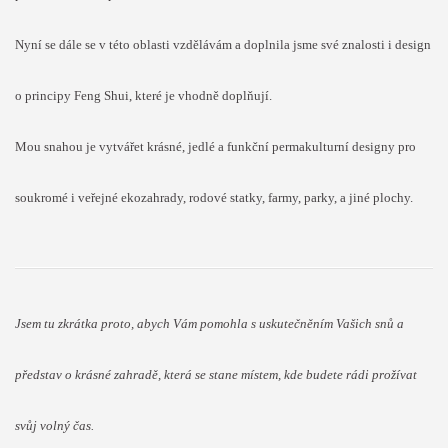
Nyní se dále se v této oblasti vzdělávám a doplnila jsme své znalosti i design
o principy Feng Shui, které je vhodně doplňují.
Mou snahou je vytvářet krásné, jedlé a funkční permakulturní designy pro
soukromé i veřejné ekozahrady, rodové statky, farmy, parky, a jiné plochy.
Jsem tu zkrátka proto, abych Vám pomohla s uskutečněním Vašich snů a
představ o krásné zahradě, která se stane místem, kde budete rádi prožívat
svůj volný čas.