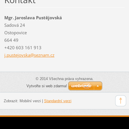
Mgr. Jaroslava Pustějovská
Sadová 24
Ostopovice
664 49
+420 603 161 913
j.pustej
ovska@se
znam.cz
© 2014 Všechna práva vyhrazena.
Vytvořte si web zdarma!
Zobrazit:
Mobilní verzi
|
Standardní verzi