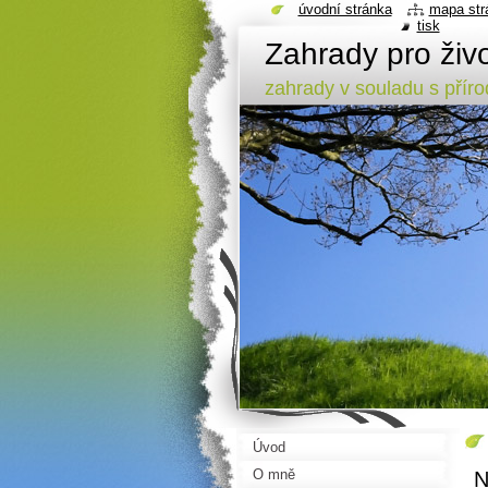
úvodní stránka
mapa str
tisk
Zahrady pro živ
zahrady v souladu s přírod
Úvod
O mně
N