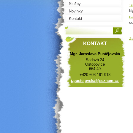
Služby
16
By
Novinky
na
Kontakt
od
Z
KONTAKT
Mgr. Jaroslava Pustějovská
Sadová 24
Ostopovice
664 49
+420 603 161 913
j.pustej
ovska@se
znam.cz