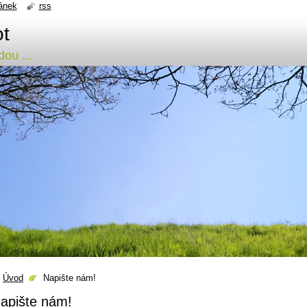
ánek
rss
ot
ou ...
Úvod
Napište nám!
apište nám!