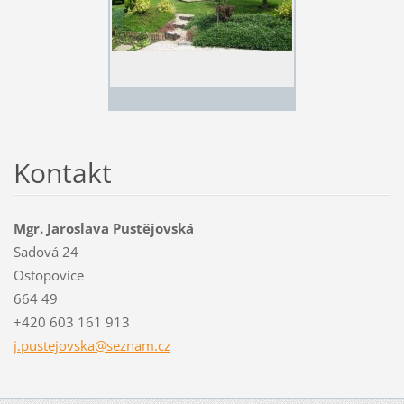
Kontakt
Mgr. Jaroslava Pustějovská
Sadová 24
Ostopovice
664 49
+420 603 161 913
j.pustej
ovska@se
znam.cz